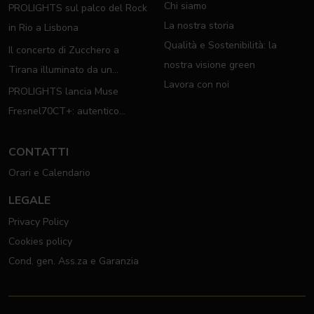
Chi siamo
PROLIGHTS sul palco del Rock
La nostra storia
in Rio a Lisbona
Qualità e Sostenibilità: la
Il concerto di Zucchero a
nostra visione green
Tirana illuminato da un
Lavora con noi
completo rig PROLIGHTS
PROLIGHTS lancia Muse
Fresnel70CT+: autentico
moving Fresnel
CONTATTI
Orari e Calendario
LEGALE
Privacy Policy
Cookies policy
Cond. gen. Ass.za e Garanzia