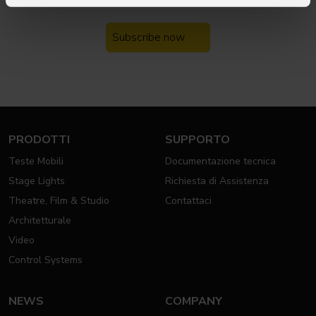
Iscriviti alla nostra
Newsletter
Subscribe now
PRODOTTI
SUPPORTO
Teste Mobili
Documentazione tecnica
Stage Lights
Richiesta di Assistenza
Theatre, Film & Studio
Contattaci
Architetturale
Video
Control Systems
NEWS
COMPANY