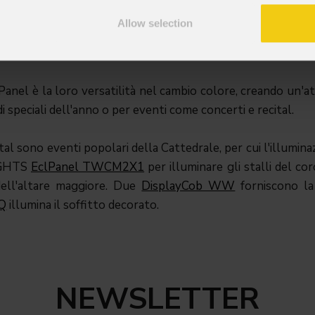
luminosità desiderati affinché la congregazione potesse legge
Allow selection
rava un bianco caldo come ambiente diurno, in contrasto c
lPanel è la loro versatilità nel cambio colore, creando un'
di speciali dell'anno o per eventi come concerti e recital.
ital sono eventi popolari della Cattedrale, per cui l'illumin
LIGHTS
EclPanel TWCM2X1
per illuminare gli stalli del c
 dell'altare maggiore. Due
DisplayCob WW
forniscono la 
7Q
illumina il soffitto decorato.
NEWSLETTER