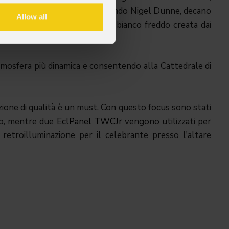
re i fogli di servizio. Il reverendo Nigel Dunne, decano
Allow all
on la temperatura del colore bianco freddo creata dai
atmosfera più dinamica e consentendo alla Cattedrale di
azione di qualità è un must. Con questo focus sono stati
oro, mentre due
EclPanel TWCJr
vengono utilizzati per
retroilluminazione per il celebrante presso l'altare