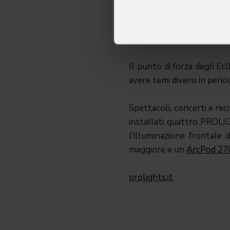
raggiungendo i livelli di 
della cattedrale, deside
dispositivi esistenti.
Il punto di forza degli Ec
avere temi diversi in perio
Spettacoli, concerti e rec
installati quattro PRO
l'illuminazione frontale
maggiore e un
ArcPod 2
prolights.it