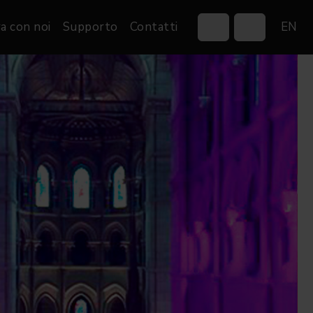
a con noi
Supporto
Contatti
EN
Control Systems
Gobos
Controllers
Custom gobos
VP
Wireless DMX Boxes
Merchandise
Networking &
Distribution
Software
Film
Eventi & Fiere