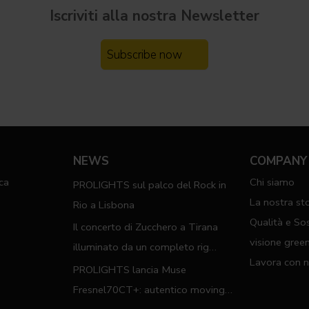
Iscriviti alla nostra
Newsletter
Subscribe now
NEWS
COMPANY
ca
Chi siamo
PROLIGHTS sul palco del Rock in
a
La nostra sto
Rio a Lisbona
Qualità e Sos
Il concerto di Zucchero a Tirana
visione gree
illuminato da un completo rig
Lavora con n
PROLIGHTS
PROLIGHTS lancia Muse
Fresnel70CT+: autentico moving