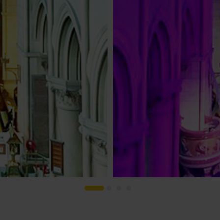
s
Houses of Worship
G