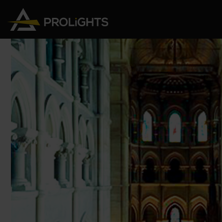
Teste Mobili
Stage Lights
The
Stu
Profile
Pars & Wash
Beam & Hybrid
Led Bar
Profi
Wash
Strobes e Blinders
Fres
Spot
Pixel Mapping
Soft 
Effetti
Proiettori a Batteria
Cycl
Touring
Teatr