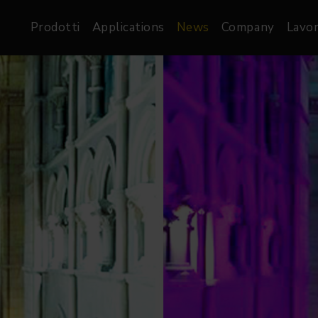
Prodotti
Applications
News
Company
Lavor
atre, Film &
Architetturale
Video
dio
Proiettori di Immagini
Schermi LED
les
Floods
Schermi LED XR-
nel
Spots
Lights
Proiettori Gallery
orama
Proiettori lineari
Pendants
o
TV & Broadcast