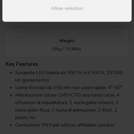
Allow selection
IP rating
IP65 per uso temporaneo in esterno (*)
Weight
34kg / 74.96lbs
Key Features
Sorgente LED bianca da 500 W a 6.500 K, 25'000
lm (goniometro)
Lente frontale da 156 mm con zoom rapido 4°-50°
Miscelazione colore CMY+CTO, una ruota colori, 4
otturatori di inquadratura, 1 ruota gobo rotante, 1
ruota gobo fissa, 1 ruota di animazione, 2 frost, 2
prismi, iris
Costruzione IP65 per utilizzo affidabile outdoor