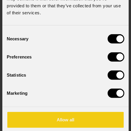
provided to them or that they’ve collected from your use
of their services.
Consent
Necessary
Selection
Astra
Profile500LTIP
NEW
Preferences
Order Code: ASTRAPROF500LTIP
Statistics
Source
500W LED Bianco
Marketing
Zoom range
4,2° - 50,1° motorizzato, lineare
Allow all