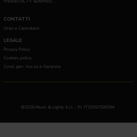
Fresnel70CT+: autentico
moving Fresnel
CONTATTI
Orari e Calendario
LEGALE
Privacy Policy
Cookies policy
Cond. gen. Ass.za e Garanzia
©2026 Music & Lights S.r.l. - P.I. IT02057590594