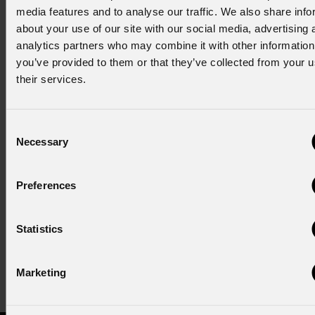
precisi e grazie al pan e tilt infinito aggiungono una dinamicità
media features and to analyse our traffic. We also share info
incredibile al light design. Infine sono stati utilizzati 20
about your use of our site with our social media, advertising 
LUMIPAR18QPRO
, per aggiugere colore alla scienza.
analytics partners who may combine it with other information
Castrocaro è una produzione storica, e come tale esige degli
you’ve provided to them or that they’ve collected from your u
standard molto alti, siamo davvero entusiasti del risultato
their services.
raggiunto, soddisfazione che abbiamo potuto condividere con
la produzione, con gli artisti e con il pubblico che ha potuto
Consent
godere di un grande spettacolo”.
Necessary
Selection
NEWSLETTER
Preferences
Iscriviti alla nostra
Newsletter
Statistics
Subscribe now
Marketing