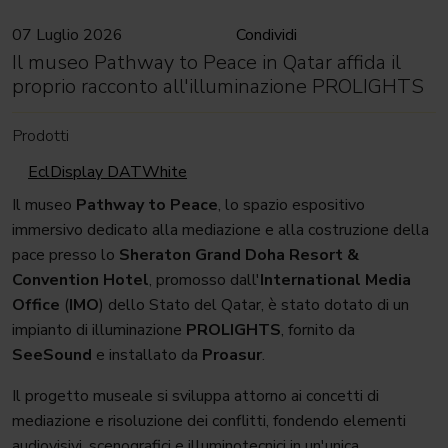
07 Luglio 2026
Condividi
Il museo Pathway to Peace in Qatar affida il
proprio racconto all'illuminazione PROLIGHTS
Prodotti
EclDisplay DATWhite
Il museo
Pathway to Peace
, lo spazio espositivo
immersivo dedicato alla mediazione e alla costruzione della
pace presso lo
Sheraton Grand Doha Resort &
Convention Hotel
, promosso dall'
International Media
Office
(
IMO
) dello Stato del Qatar, è stato dotato di un
impianto di illuminazione
PROLIGHTS
, fornito da
SeeSound
e installato da
Proasur
.
Il progetto museale si sviluppa attorno ai concetti di
mediazione e risoluzione dei conflitti, fondendo elementi
audiovisivi, scenografici e illuminotecnici in un'unica