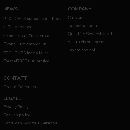
NEWS
COMPANY
Chi siamo
PROLIGHTS sul palco del Rock
La nostra storia
in Rio a Lisbona
Qualità e Sostenibilità: la
Il concerto di Zucchero a
nostra visione green
Tirana illuminato da un
Lavora con noi
completo rig PROLIGHTS
PROLIGHTS lancia Muse
Fresnel70CT+: autentico
moving Fresnel
CONTATTI
Orari e Calendario
LEGALE
Privacy Policy
Cookies policy
Cond. gen. Ass.za e Garanzia