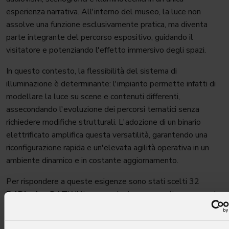
esperienza narrativa. All'interno del museo, la luce non
assolve una funzione esclusivamente pratica, ma diventa
parte integrante del percorso espositivo, guidando il
visitatore e potenziando l'effetto immersivo degli spazi.
In questo contesto, la flessibilità del sistema di
illuminazione è determinante: l'impianto permette infatti di
modellare la luce su scene e contenuti differenti,
assecondando l'evoluzione dei percorsi tematici senza
richiedere modifiche strutturali. L'adozione di un binario
elettrificato amplifica questa versatilità, garantendo una
riconfigurazione rapida e un'elevata agilità operativa in un
ambiente dinamico e in costante aggiornamento.
Per rispondere a queste esigenze sono stati scelti 32
EclDisplay
DATWhite
, una soluzione concepita per musei,
gallerie e spazi culturali dove la qualità della luce e
l'integrazione architettonica sono fattori essenziali. Basati