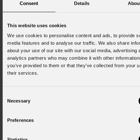
su tecnologia LED ad alte prestazioni, i proiettori offrono un
Consent
Details
Abou
controllo preciso del fascio e una resa cromatica ottimizzata,
consentendo una regolazione fine della luce su reperti,
superfici ed elementi espositivi. La compatibilità con sistemi
This website uses cookies
di controllo professionali come DMX e DALI, insieme alla
We use cookies to personalise content and ads, to provide s
configurazione tramite RDM, permette una gestione
media features and to analyse our traffic. We also share info
avanzata delle scene luminose adattata alle esigenze
about your use of our site with our social media, advertising 
specifiche di ciascuna area del museo.
analytics partners who may combine it with other information
you’ve provided to them or that they’ve collected from your u
L'installazione presso il museo Pathway to Peace consolida
their services.
il posizionamento di
PROLIGHTS
nei contesti culturali di
rilievo internazionale, dove rigore tecnico e versatilità sono
requisiti imprescindibili per dare vita al racconto museale.
Consent
Necessary
Selection
Per ulteriori informazioni:
marketing@prolights.it
.
Preferences
Statistics