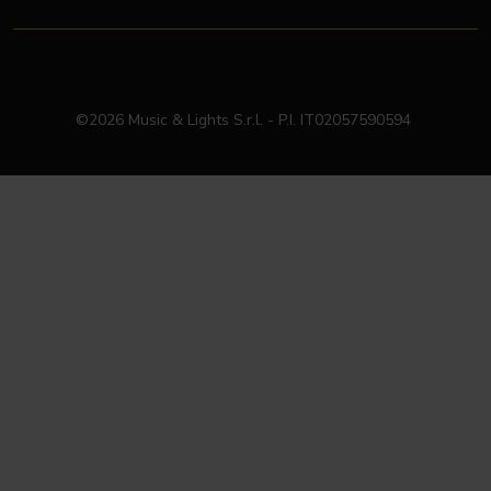
©2026 Music & Lights S.r.l. - P.I. IT02057590594