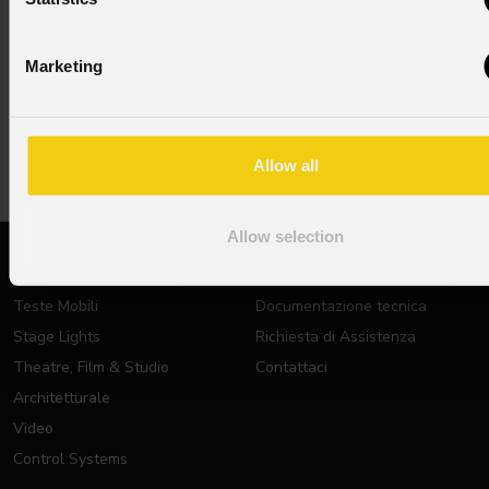
NEWSLETTER
Iscriviti alla nostra
Newsletter
Marketing
Subscribe now
Allow all
Allow selection
PRODOTTI
SUPPORTO
Teste Mobili
Documentazione tecnica
Stage Lights
Richiesta di Assistenza
Theatre, Film & Studio
Contattaci
Architetturale
Video
Control Systems