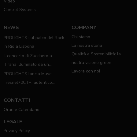
Video
Control Systems
NEWS
COMPANY
Chi siamo
PROLIGHTS sul palco del Rock
La nostra storia
in Rio a Lisbona
Qualità e Sostenibilità: la
Il concerto di Zucchero a
nostra visione green
Tirana illuminato da un
Lavora con noi
completo rig PROLIGHTS
PROLIGHTS lancia Muse
Fresnel70CT+: autentico
moving Fresnel
CONTATTI
Orari e Calendario
LEGALE
Privacy Policy