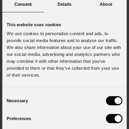
Consent
Details
About
This website uses cookies
31 Luglio 2026
Il concerto di Zucchero a Tirana illuminato
We use cookies to personalise content and ads, to
da un completo rig PROLIGHTS
provide social media features and to analyse our traffic.
We also share information about your use of our site with
our social media, advertising and analytics partners who
may combine it with other information that you’ve
provided to them or that they’ve collected from your use
of their services.
Consent
Necessary
Selection
Preferences