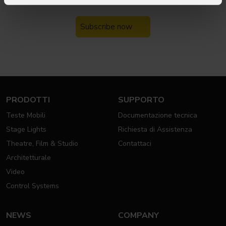
Iscriviti alla nostra
Newsletter
Subscribe now
PRODOTTI
SUPPORTO
Teste Mobili
Documentazione tecnica
Stage Lights
Richiesta di Assistenza
Theatre, Film & Studio
Contattaci
Architetturale
Video
Control Systems
NEWS
COMPANY