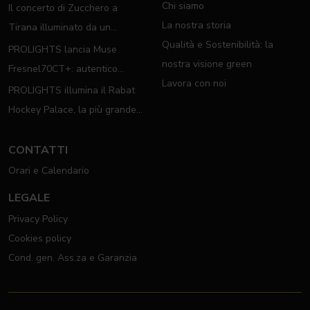
Chi siamo
Il concerto di Zucchero a
La nostra storia
Tirana illuminato da un
Qualità e Sostenibilità: la
completo rig PROLIGHTS
PROLIGHTS lancia Muse
nostra visione green
Fresnel70CT+: autentico
Lavora con noi
moving Fresnel
PROLIGHTS illumina il Rabat
Hockey Palace, la più grande
arena da hockey d'Africa
CONTATTI
Orari e Calendario
LEGALE
Privacy Policy
Cookies policy
Cond. gen. Ass.za e Garanzia