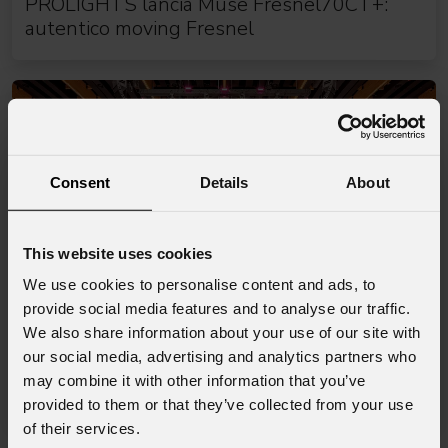
PROLIGHTS lancia Muse Fresnel70CT+:
autentico moving Fresnel
Consent
Details
About
This website uses cookies
We use cookies to personalise content and ads, to
provide social media features and to analyse our traffic.
We also share information about your use of our site with
16 Luglio 2026
our social media, advertising and analytics partners who
PROLIGHTS illumina il Rabat Hockey
may combine it with other information that you’ve
Palace, la più grande arena da hockey
provided to them or that they’ve collected from your use
d'Africa
of their services.