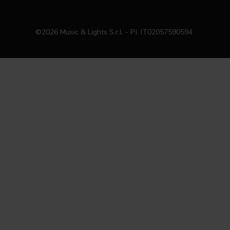
©2026 Music & Lights S.r.l. - P.I. IT02057590594