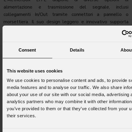
alimentazione e trasmissione del segnale, inclusi
collegamenti In/Out tramite connettori a pannello o
morsettiera. Il suo design leggero e innovativo supporta
l'installazione su binari dotati di bus dati, facilitando una
trasmissione fluida dei segnali, adattabile a diverse tipologie
di applicazione.
Consent
Details
Abou
L'AetherBox LITE si propone come una soluzione di
controllo wireless affidabile ed efficiente, adatta ad una
This website uses cookies
vasta gamma di applicazioni, sia per eventi live che per
We use cookies to personalise content and ads, to provide s
installazioni fisse di piccole e medie dimensioni.
media features and to analyse our traffic. We also share info
about your use of our site with our social media, advertising 
analytics partners who may combine it with other information
prolights.it
you’ve provided to them or that they’ve collected from your u
their services.
NEWSLETTER