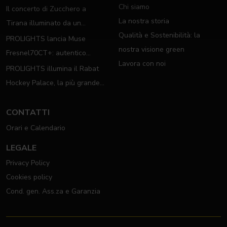
Chi siamo
Il concerto di Zucchero a
La nostra storia
Tirana illuminato da un
Qualità e Sostenibilità: la
completo rig PROLIGHTS
PROLIGHTS lancia Muse
nostra visione green
Fresnel70CT+: autentico
Lavora con noi
moving Fresnel
PROLIGHTS illumina il Rabat
Hockey Palace, la più grande
arena da hockey d'Africa
CONTATTI
Orari e Calendario
LEGALE
Privacy Policy
Cookies policy
Cond. gen. Ass.za e Garanzia