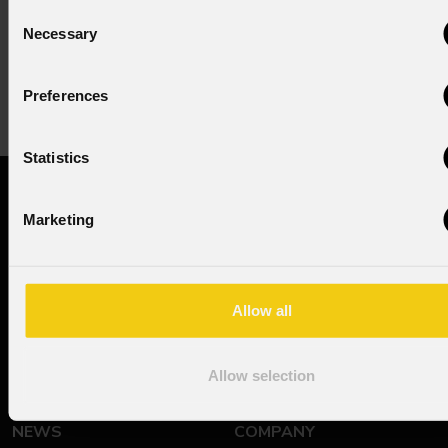
Iscriviti alla nostra
Newsletter
Consent
Necessary
Selection
Subscribe now
Preferences
Statistics
PRODOTTI
SUPPORTO
Marketing
Teste Mobili
Documentazione tecnica
Stage Lights
Richiesta di Assistenza
Theatre, Film & Studio
Contattaci
Allow all
Architetturale
Video
Control Systems
Allow selection
NEWS
COMPANY