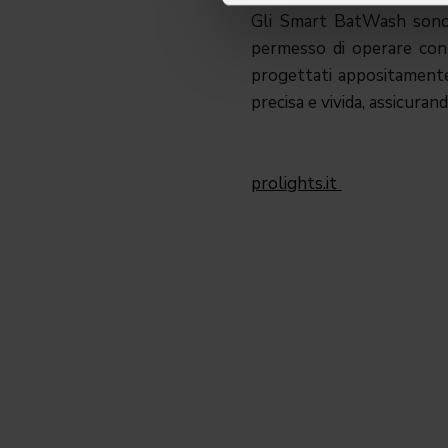
Gli Smart BatWash sono s
permesso di operare con
progettati appositamente
precisa e vivida, assicuran
prolights.it