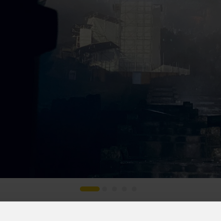
s
Houses of Worship
G