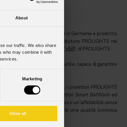
About
ssion", trasmesso in Olanda e in Germania e prodotto
ico fornito da Full AVL, distributore PROLIGHTS nei
se our traffic. We also share
sh
e i proiettori
EclFresnel CT+SIP
di PROLIGHTS.
ers who may combine it with
 services.
illuminazione affidabile e versatile, capace di garantire
Marketing
 delle tre settimane di riprese, i proiettori PROLIGHTS
le situazione climatica. I proiettori Smart BatWash ed
ge, dimostrando una resistenza e un'affidabilità senza
se senza interruzioni, garantendo una qualità luminosa
Allow all