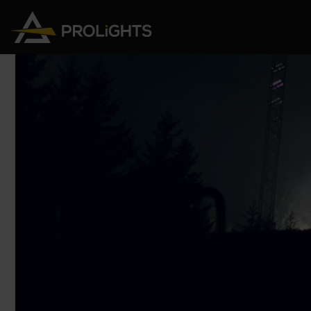
Teste Mobili
Stage Lights
The
Stu
Profile
Pars & Wash
Beam & Hybrid
Led Bar
Profi
Wash
Strobes e Blinders
Fres
Spot
Pixel Mapping
Soft 
Effetti
Proiettori a Batteria
Cycl
Touring
Teatr