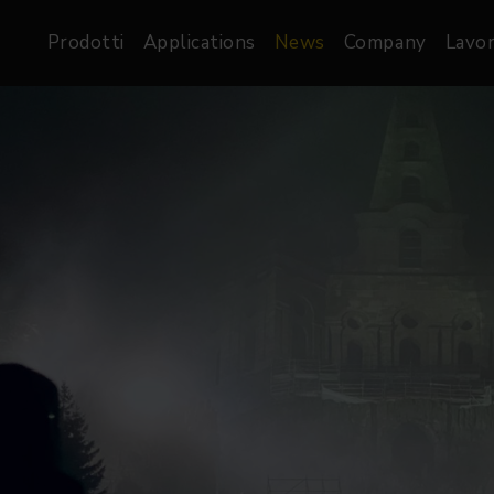
Prodotti
Applications
News
Company
Lavor
atre, Film &
Architetturale
Video
dio
Proiettori di Immagini
Schermi LED
les
Floods
Schermi LED XR-
nel
Spots
Lights
Proiettori Gallery
orama
Proiettori lineari
Pendants
o
TV & Broadcast