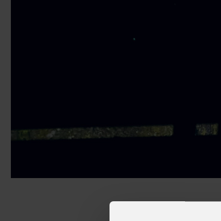
Navi da crociera
Club