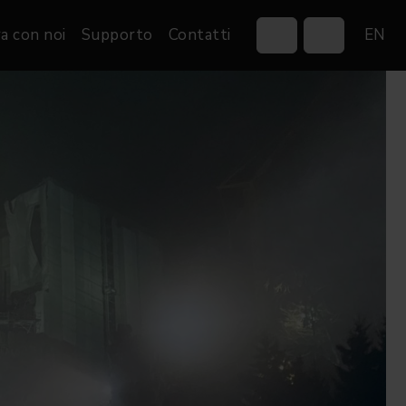
a con noi
Supporto
Contatti
EN
Control Systems
Gobos
Controllers
Custom gobos
VP
Wireless DMX Boxes
Merchandise
Networking &
Distribution
Software
Film
Eventi & Fiere