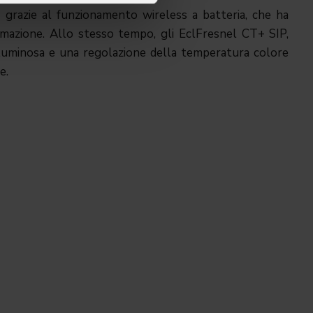
 grazie al funzionamento wireless a batteria, che ha
mazione. Allo stesso tempo, gli EclFresnel CT+ SIP,
 luminosa e una regolazione della temperatura colore
e.