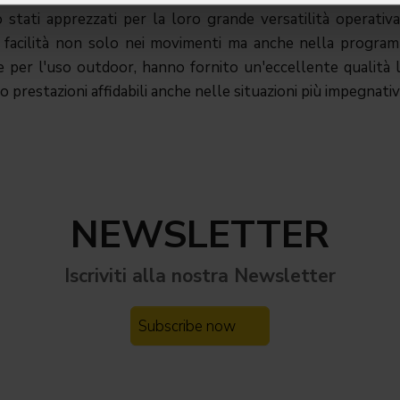
tati apprezzati per la loro grande versatilità operativa
 facilità non solo nei movimenti ma anche nella program
 per l'uso outdoor, hanno fornito un'eccellente qualità
do prestazioni affidabili anche nelle situazioni più impegnativ
NEWSLETTER
Iscriviti alla nostra
Newsletter
Subscribe now