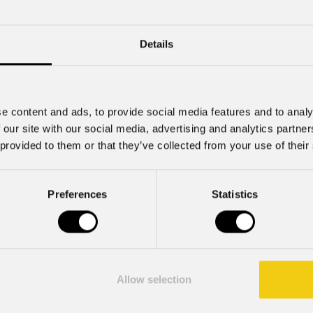
Condividi
o “The Passion”
Details
no illuminato le riprese del programma televisivo "The Pa
on, KRO-NCRV, e RTL Deutschland. Il setup illuminotecn
e content and ads, to provide social media features and to analy
a Light Image ha incluso i proiettori a batteria
Smart BatWa
 our site with our social media, advertising and analytics partn
 provided to them or that they’ve collected from your use of their
asmissione dal vivo e riprese pre-registrate, ha richiesto un'
e in condizioni meteorologiche avverse.
Preferences
Statistics
a elogiato le soluzioni PROLIGHTS, affermando: “
Nel corso
er il regolare svolgimento del lavoro nonostante la diffici
IGHTS hanno operato a pieno regime anche sotto forti piog
notecnico utilizzato ci ha permesso di continuare le ripre
Allow selection