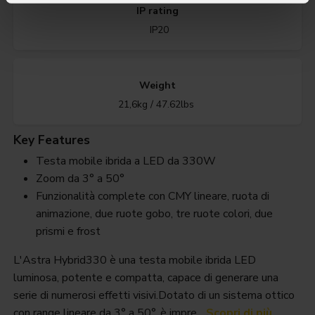
IP rating
IP20
Weight
21,6kg / 47.62lbs
Key Features
Testa mobile ibrida a LED da 330W
Zoom da 3° a 50°
Funzionalità complete con CMY lineare, ruota di
animazione, due ruote gobo, tre ruote colori, due
prismi e frost
L'Astra Hybrid330 è una testa mobile ibrida LED
luminosa, potente e compatta, capace di generare una
serie di numerosi effetti visivi.Dotato di un sistema ottico
con range lineare da 3° a 50°, è impre...
Scopri di più