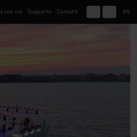
a con noi
Supporto
Contatti
EN
Control Systems
Gobos
Controllers
Custom gobos
VP
Wireless DMX Boxes
Merchandise
Networking &
Distribution
Software
Film
Eventi & Fiere