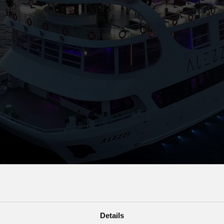
s
Houses of Worship
G
Details