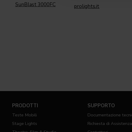
SunBlast 3000FC
prolights.it
PRODOTTI
SUPPORTO
Teste Mobili
Documentazione tecni
Stage Lights
Richiesta di Assistenz