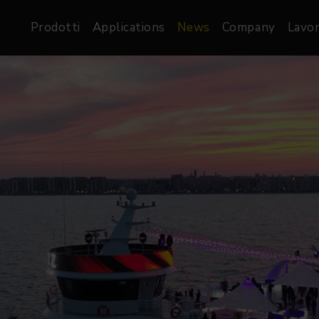
Prodotti
Applications
News
Company
Lavor
atre, Film &
Architetturale
Video
dio
Proiettori di Immagini
Schermi LED
les
Floods
Schermi LED XR-
nel
Spots
Lights
Proiettori Gallery
orama
Proiettori lineari
Pendants
o
TV & Broadcast