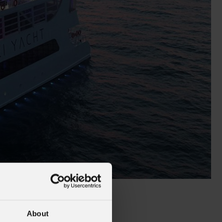
alleries
Architectural Exteriors
About