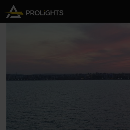
Teste Mobili
Stage Lights
The
Stu
Profile
Pars & Wash
Beam & Hybrid
Led Bar
Profi
Wash
Strobes e Blinders
Fres
Spot
Pixel Mapping
Soft 
Effetti
Proiettori a Batteria
Cycl
Touring
Teatr