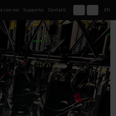
a con noi
Supporto
Contatti
EN
Control Systems
Gobos
Controllers
Custom gobos
VP
Wireless DMX Boxes
Merchandise
Networking &
Distribution
Software
Film
Eventi & Fiere