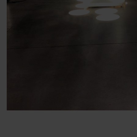
Navi da crociera
Club