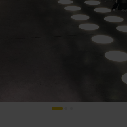
s
Houses of Worship
G