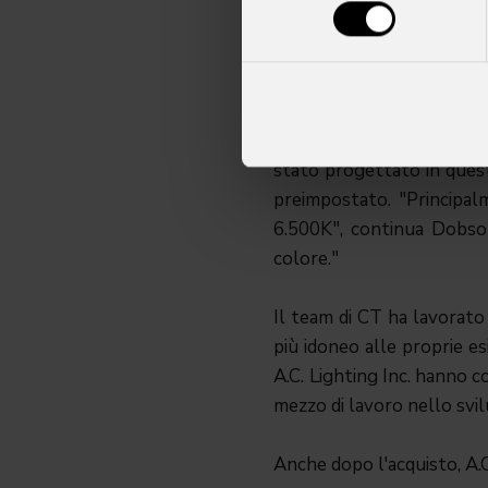
business. Questa tipolog
di un'illuminazione dello 
più eventi da gestire nell
Tra gli obiettivi di CT, il
stato progettato in quest'
preimpostato. "Principalm
6.500K", continua Dobson
colore."
Il team di CT ha lavorato
più idoneo alle proprie es
A.C. Lighting Inc. hanno c
mezzo di lavoro nello svil
Anche dopo l'acquisto, A.C