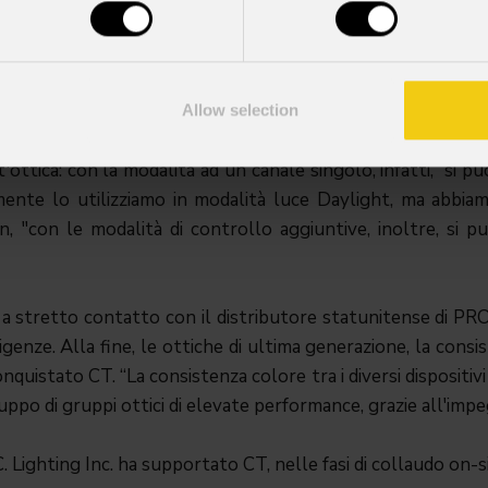
ia di produzione può contare ambienti e team di lavoro mu
stage. Un singolo evento può arrivare a richiedere l'utilizzo
o stesso lasso di tempo; ecco perchè l'esigenza di ampliare l
Allow selection
 principale è quello di garantire una semplice installazione e
ottica: con la modalità ad un canale singolo, infatti, si può
ente lo utilizziamo in modalità luce Daylight, ma abbiamo 
, "con le modalità di controllo aggiuntive, inoltre, si p
 a stretto contatto con il distributore statunitense di PRO
igenze. Alla fine, le ottiche di ultima generazione, la con
onquistato CT. “La consistenza colore tra i diversi dispositiv
uppo di gruppi ottici di elevate performance, grazie all'imp
. Lighting Inc. ha supportato CT, nelle fasi di collaudo on-s