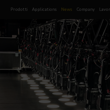
Prodotti
Applications
News
Company
Lavor
atre, Film &
Architetturale
Video
dio
Proiettori di Immagini
Schermi LED
les
Floods
Schermi LED XR-
nel
Spots
Lights
Proiettori Gallery
orama
Proiettori lineari
Pendants
o
TV & Broadcast