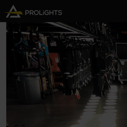
Teste Mobili
Stage Lights
The
Stu
Profile
Pars & Wash
Beam & Hybrid
Led Bar
Profi
Wash
Strobes e Blinders
Fres
Spot
Pixel Mapping
Soft 
Effetti
Proiettori a Batteria
Cycl
Touring
Teatr