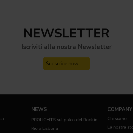
NEWSLETTER
Iscriviti alla nostra
Newsletter
Subscribe now
NEWS
COMPANY
ca
Chi siamo
PROLIGHTS sul palco del Rock in
a
La nostra sto
Rio a Lisbona