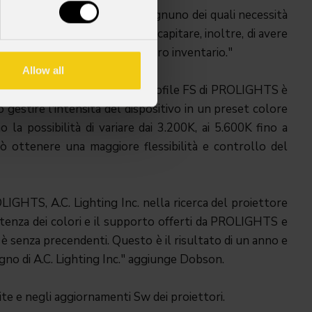
ltipli contemporaneamente, ognuno dei quali necessità
 di oltre 200 sagomatori. Può capitare, inoltre, di avere
a quantità disponibile nel nostro inventario."
Allow all
d utilizzo dei dispositivi. L'EclProfile FS di PROLIGHTS è
 gestire l'intensità del dispositivo in un preset colore
la possibilità di variare dai 3.200K, ai 5.600K fino a
uò ottenere una maggiore flessibilità e controllo del
LIGHTS, A.C. Lighting Inc. nella ricerca del proiettore
sistenza dei colori e il supporto offerti da PROLIGHTS e
i è senza precendenti. Questo è il risultato di un anno e
egno di A.C. Lighting Inc." aggiunge Dobson.
ite e negli aggiornamenti Sw dei proiettori.