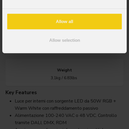
Source
50W RGB + Bianco Caldo LEDs
Allow all
IP rating
Allow selection
IP20
Weight
3,1kg / 6.83lbs
Key Features
Luce per interni con sorgente LED da 50W RGB +
Warm White con raffreddamento passivo
Alimentazione 100-240 VAC o 48 VDC. Controllo
tramite DALI, DMX, RDM