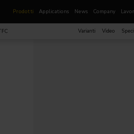
Prodotti
Applications
News
Company
Lavor
Varianti
Video
Speci
TFC
atre, Film &
Architetturale
Video
dio
Proiettori di Immagini
Schermi LED
les
Floods
Schermi LED XR-
nel
Spots
Lights
Proiettori Gallery
orama
Proiettori lineari
Pendants
o
TV & Broadcast