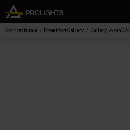
Architetturale
Proiettori Gallery
Gallery WashDA
Teste Mobili
Stage Lights
The
Stu
Profile
Pars & Wash
Beam & Hybrid
Led Bar
Profi
Wash
Strobes e Blinders
Fres
Spot
Pixel Mapping
Soft 
Effetti
Proiettori a Batteria
Cycl
Touring
Teatr