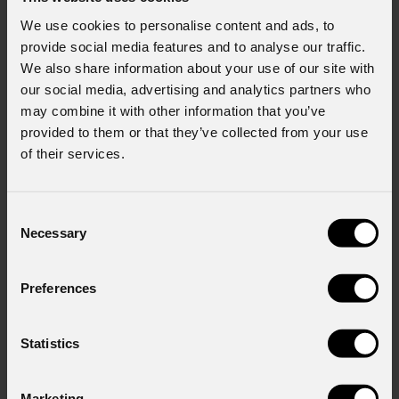
We use cookies to personalise content and ads, to
provide social media features and to analyse our traffic.
We also share information about your use of our site with
our social media, advertising and analytics partners who
may combine it with other information that you’ve
provided to them or that they’ve collected from your use
of their services.
Consent
Necessary
Astra
Profile900HQ
Selection
GOBOS
Custom GOBOS
Preferences
Order Code: ASTRAPROFILE900HQ
Statistics
Source
1000W LED Bianco (pilotato @900W)
Marketing