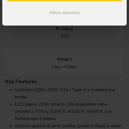
(wash lens - optional) 15° ~ 30° or 25° ~ 50° - (profile lens -
optional) 10° ~ 20° or 20° ~ 40° or fix 8°, 18°, 36°, 50°
Allow selection
IP rating
IP20
Weight
1,4kg / 3.09lbs
Key Features
Controllo RDM, DMX, DALI Type 6 e manopola a
bordo
LED bianco 25W ad alto CRI disponibile nelle
versioni 2.700 K, 3.000 K, 4.000 K, 5.600 K, con
finitura nera e bianca
Diverse opzioni di lenti: profile (zoom e fisse) o wash