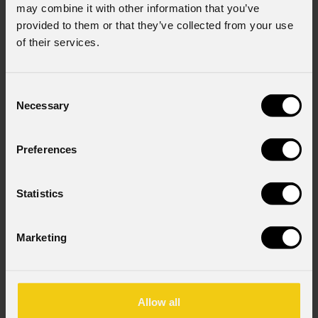
may combine it with other information that you’ve
provided to them or that they’ve collected from your use
of their services.
Consent
Necessary
Selection
EclDisplay
DATWhite
Preferences
Custom
GOBOS
CONFIGURATOR
GOBOS
Statistics
Source
Marketing
25W LED COB Bianco
Zoom range
Allow all