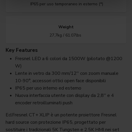
IP65 per uso temporaneo in esterno (*)
Weight
27,7kg / 61.07lbs
Key Features
Fresnel LED a 6 colori da 1500W (pilotato @1200
W)
Lente in vetro da 300 mm/12'' con zoom manuale
10-90°, accessori ottici open face disponibili
IP65 per uso interno ed esterno
Nuova interfaccia utente con display da 2,8'' e 4
encoder retroilluminati push
EclFresnel CT+ XLIP è un potente proiettore Fresnel
hard source con protezione IP65, progettato per
sostituire i tradizionali 5K Tungsten e 2.5K HMI nei set