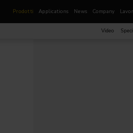
Prodotti
Applications
News
Company
Lavor
Video
Speci
atre, Film &
Architetturale
Video
dio
Proiettori di Immagini
Schermi LED
les
Floods
Schermi LED XR-
nel
Spots
Lights
Proiettori Gallery
orama
Proiettori lineari
Pendants
o
TV & Broadcast