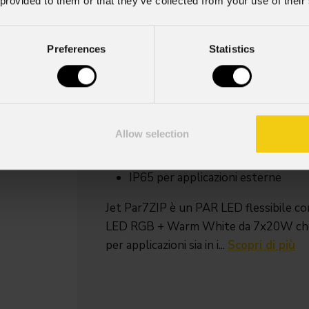
 provided to them or that they’ve collected from your use of their
Source
Zoom ran
Preferences
Statistics
7x20W RGB + Bianco
4,5° -
Caldo LED
53° motorizz
lineare
Key Features
Allow selection
7x20W RGB LED calibrati Spektra +
Zoom lineare motorizzato da 4.5° 
IP65 per applicazioni esterne
Jet Par7ZIP è un PAR LED flessibile co
LED RGB + Warm White da 7x20W che of
per applicazioni sia in i...
Scopri di più