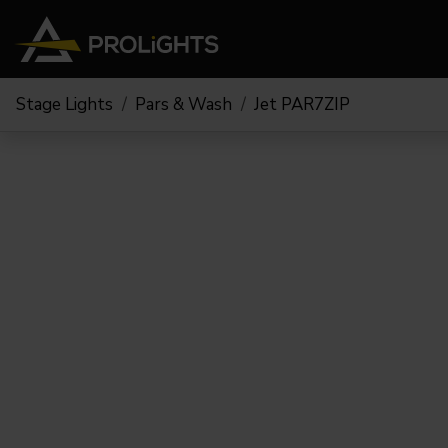
Stage Lights
Pars & Wash
Jet PAR7ZIP
Teste Mobili
Stage Lights
The
Stu
Profile
Pars & Wash
Beam & Hybrid
Led Bar
Profi
Wash
Strobes e Blinders
Fres
Spot
Pixel Mapping
Soft 
Effetti
Proiettori a Batteria
Cycl
Touring
Teatr