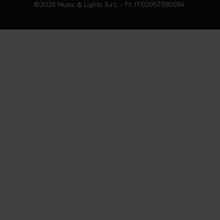
©2026 Music & Lights S.r.l. - P.I. IT02057590594