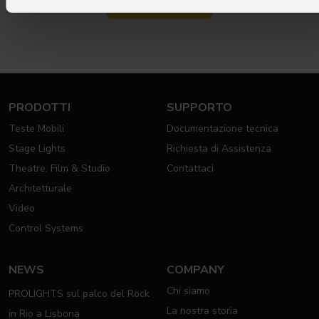
Subscribe now
PRODOTTI
SUPPORTO
Teste Mobili
Documentazione tecnica
Stage Lights
Richiesta di Assistenza
Theatre, Film & Studio
Contattaci
Architetturale
Video
Control Systems
NEWS
COMPANY
Chi siamo
PROLIGHTS sul palco del Rock
La nostra storia
in Rio a Lisbona