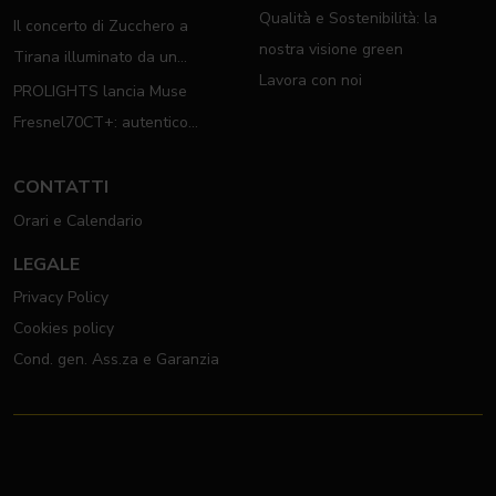
Qualità e Sostenibilità: la
Il concerto di Zucchero a
nostra visione green
Tirana illuminato da un
Lavora con noi
completo rig PROLIGHTS
PROLIGHTS lancia Muse
Fresnel70CT+: autentico
moving Fresnel
CONTATTI
Orari e Calendario
LEGALE
Privacy Policy
Cookies policy
Cond. gen. Ass.za e Garanzia