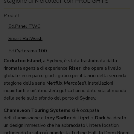
stagione di Mercoledì, con PROLIGHTS
Prodotti
EclPanel TWC
Smart BatWash
EclCyclorama 100
Cockatoo Island
, a Sydney, è stata trasformata dalla
rinomata agenzia di experience
Rizer,
che opera a livello
globale, in un parco giochi gotico per il lancio della seconda
stagione della serie
Netflix
Mercoledì
. Installazioni
inquietanti e un'atmosfera gotica hanno dato vita al mondo
della serie sullo sfondo del porto di Sydney.
Chameleon Touring Systems
si è occupata
dell'illuminazione e
Joey Sadler
di
Light + Dark
ha ideato
un design immersivo che ha abbracciato l'intera location,
includendo la sala più grande, la Turbine Hall, la Dorm Room,