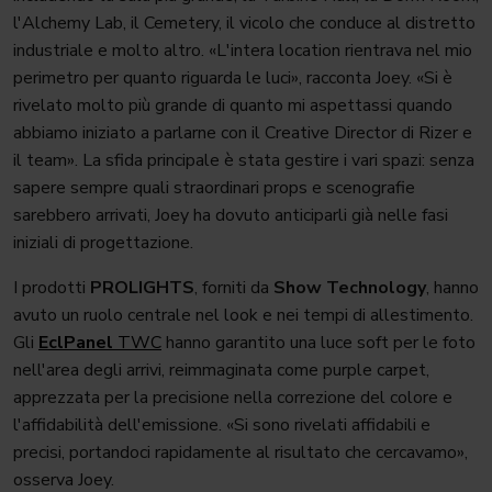
l'Alchemy Lab, il Cemetery, il vicolo che conduce al distretto
industriale e molto altro. «L'intera location rientrava nel mio
perimetro per quanto riguarda le luci», racconta Joey. «Si è
rivelato molto più grande di quanto mi aspettassi quando
abbiamo iniziato a parlarne con il Creative Director di Rizer e
il team». La sfida principale è stata gestire i vari spazi: senza
sapere sempre quali straordinari props e scenografie
sarebbero arrivati, Joey ha dovuto anticiparli già nelle fasi
iniziali di progettazione.
I prodotti
PROLIGHTS
, forniti da
Show Technology
, hanno
avuto un ruolo centrale nel look e nei tempi di allestimento.
Gli
EclPanel
TWC
hanno garantito una luce soft per le foto
nell'area degli arrivi, reimmaginata come purple carpet,
apprezzata per la precisione nella correzione del colore e
l'affidabilità dell'emissione. «Si sono rivelati affidabili e
precisi, portandoci rapidamente al risultato che cercavamo»,
osserva Joey.