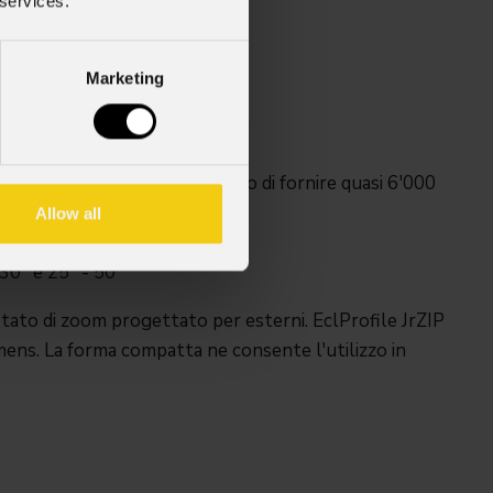
 services.
Weight
so
7,9kg / 17.42lbs
 in
Marketing
o da 160W di 3.000 K in grado di fornire quasi 6'000
Allow all
utdoor temporanee
 30° e 25° - 50°
tato di zoom progettato per esterni. EclProfile JrZIP
ens. La forma compatta ne consente l'utilizzo in