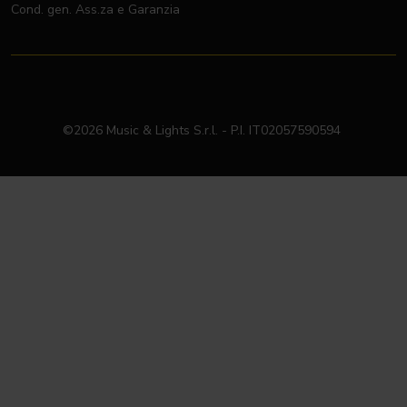
Cond. gen. Ass.za e Garanzia
©2026 Music & Lights S.r.l. - P.I. IT02057590594