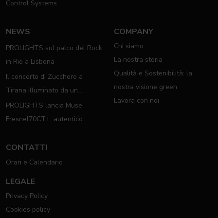
Control Systems
NEWS
COMPANY
Chi siamo
PROLIGHTS sul palco del Rock
La nostra storia
in Rio a Lisbona
Qualità e Sostenibilità: la
Il concerto di Zucchero a
nostra visione green
Tirana illuminato da un
Lavora con noi
completo rig PROLIGHTS
PROLIGHTS lancia Muse
Fresnel70CT+: autentico
moving Fresnel
CONTATTI
Orari e Calendario
LEGALE
Privacy Policy
Cookies policy