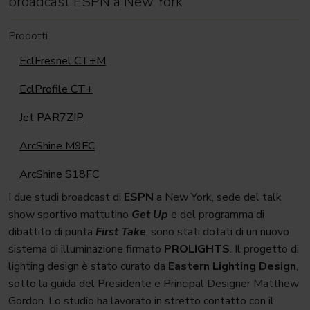
broadcast ESPN a New York
Prodotti
EclFresnel CT+M
EclProfile CT+
Jet PAR7ZIP
ArcShine M9FC
ArcShine S18FC
I due studi broadcast di
ESPN
a New York, sede del talk
show sportivo mattutino
Get Up
e del programma di
dibattito di punta
First Take
, sono stati dotati di un nuovo
sistema di illuminazione firmato
PROLIGHTS
. Il progetto di
lighting design è stato curato da
Eastern Lighting Design
,
sotto la guida del Presidente e Principal Designer Matthew
Gordon. Lo studio ha lavorato in stretto contatto con il