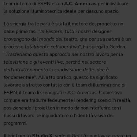
team interno di ESPN e con
A.C. Americas
per individuare
la soluzione illuminotecnica ideale per ciascuno spazio.
La sinergia tra le parti è stata il motore del progetto fin
dalle prime fasi. "
In Eastern, tutti i nostri designer
provengono dal mondo del teatro, che per sua natura è un
processo totalmente collaborativo
", ha spiegato Gordon.
"
Trasferiamo questo approccio nel nostro lavoro per la
televisione e gli eventi live, perché nel settore
dell'intrattenimento la condivisione delle idee è
fondamentale
". All'atto pratico, questo ha significato
lavorare a stretto contatto con il team di illuminazione di
ESPN, il team di scenografi e A.C. Americas. L'obiettivo
comune era tradurre fedelmente i rendering scenici in realtà,
posizionando i proiettori in modo da non interferire con i
flussi di lavoro, le inquadrature o l'identità visiva dei
programmi.
Il brief per lo
Studio X
, sede di
Get Up
, puntava a creare un