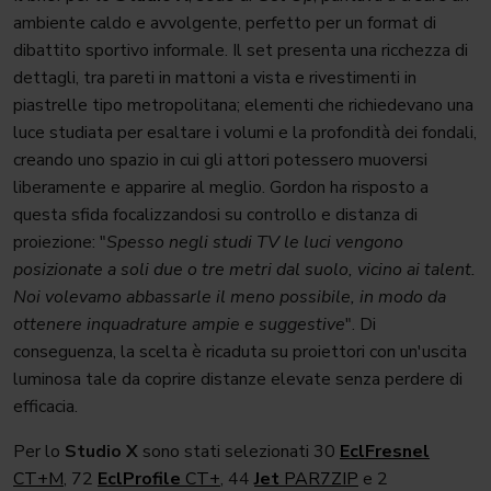
ambiente caldo e avvolgente, perfetto per un format di
dibattito sportivo informale. Il set presenta una ricchezza di
dettagli, tra pareti in mattoni a vista e rivestimenti in
piastrelle tipo metropolitana; elementi che richiedevano una
luce studiata per esaltare i volumi e la profondità dei fondali,
creando uno spazio in cui gli attori potessero muoversi
liberamente e apparire al meglio. Gordon ha risposto a
questa sfida focalizzandosi su controllo e distanza di
proiezione: "
Spesso negli studi TV le luci vengono
posizionate a soli due o tre metri dal suolo, vicino ai talent.
Noi volevamo abbassarle il meno possibile, in modo da
ottenere inquadrature ampie e suggestive
". Di
conseguenza, la scelta è ricaduta su proiettori con un'uscita
luminosa tale da coprire distanze elevate senza perdere di
efficacia.
Per lo
Studio X
sono stati selezionati 30
EclFresnel
CT+M
, 72
EclProfile
CT+
, 44
Jet
PAR7ZIP
e 2