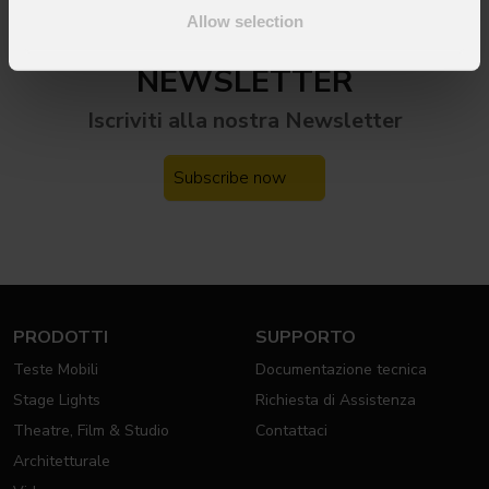
Allow selection
NEWSLETTER
Iscriviti alla nostra
Newsletter
Subscribe now
PRODOTTI
SUPPORTO
Teste Mobili
Documentazione tecnica
Stage Lights
Richiesta di Assistenza
Theatre, Film & Studio
Contattaci
Architetturale