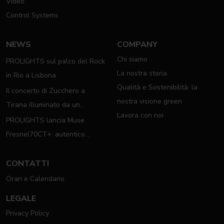
Video
Control Systems
NEWS
COMPANY
Chi siamo
PROLIGHTS sul palco del Rock
La nostra storia
in Rio a Lisbona
Qualità e Sostenibilità: la
Il concerto di Zucchero a
nostra visione green
Tirana illuminato da un
Lavora con noi
completo rig PROLIGHTS
PROLIGHTS lancia Muse
Fresnel70CT+: autentico
moving Fresnel
CONTATTI
Orari e Calendario
LEGALE
Privacy Policy