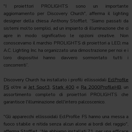
"I proiettori PROLIGHTS sono un importante
aggiornamento per Discovery Church", afferma il lighting
designer della chiesa Anthony Stofflet. “Siamo passati da
sistemi molto semplici, ad un impianto di illuminazione che ci
apre in modo significativo le opzioni creative. Non
conoscevamo il marchio PROLIGHTS di proiettori a LED, ma
A.C. Lighting Inc. ha organizzato una dimostrazione per noi e i
loro dispositivi hanno davvero sormontato tutti i
concorrenti”.
Discovery Church ha installato i profili ellissoidali
EclProfile
FS
oltre ai
Jet Spot3
,
Stark 400
e
Ra 2000ProfileHB
, un
assortimento completo di proiettori PROLIGHTS che
garantisce l'illuminazione dell'intero palcoscenico.
"Gli apparecchi ellissoidali EclProfile FS hanno una messa a
fuoco stabile e nitida senza alcun alone ai bordi del raggio",
afferma Stofflet. “Ne abbiamo installati 71, per una efficace