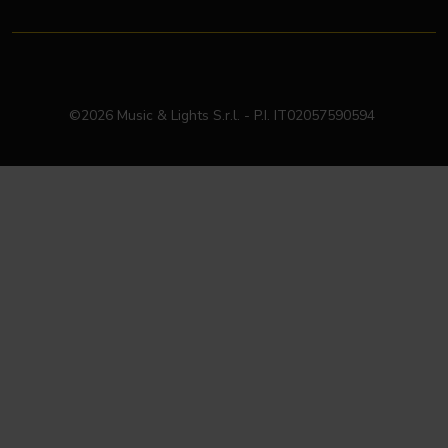
©2026 Music & Lights S.r.l. - P.I. IT02057590594