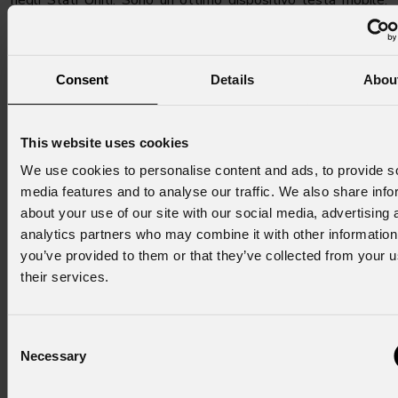
negli Stati Uniti. Sono un ottimo dispositivo testa mobile.
Avere una luce in movimento, da usare come luce principale
è stato fondamentale per me, poiché il nostro palco cambia
continuamente. Il set di funzionalità è eccellente: zoom,
Consent
Details
Abou
shutter, ruota di animazione, 18.200 lumen di uscita, due
frost (una per la messa a fuoco morbida e una per la
diffusione intensa). Con una temperatura colore di 6.200 K, è
This website uses cookies
facilissimo da utilizzare in combinazione con le altre luci
We use cookies to personalise content and ads, to provide s
principali. Inoltre è dotato di una ruota CTO che fornisce una
media features and to analyse our traffic. We also share info
temperatura di colore calda quando lo si desidera".
about your use of our site with our social media, advertising 
analytics partners who may combine it with other information
Curt Contrata, lighting designer con Stage Equipment and
you’ve provided to them or that they’ve collected from your u
Lighting e consulente del progetto, aggiunge: “Gli
their services.
apparecchi PROLIGHTS sono davvero impressionanti, con
un'ottima resa cromatica, molto luminosi e anche di
bell'aspetto".
Consent
Necessary
Selection
"Uno degli obiettivi che avevo con questa installazione era