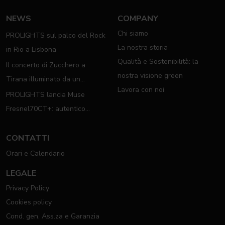
NEWS
COMPANY
Chi siamo
PROLIGHTS sul palco del Rock
La nostra storia
in Rio a Lisbona
Qualità e Sostenibilità: la
Il concerto di Zucchero a
nostra visione green
Tirana illuminato da un
Lavora con noi
completo rig PROLIGHTS
PROLIGHTS lancia Muse
Fresnel70CT+: autentico
moving Fresnel
CONTATTI
Orari e Calendario
LEGALE
Privacy Policy
Cookies policy
Cond. gen. Ass.za e Garanzia