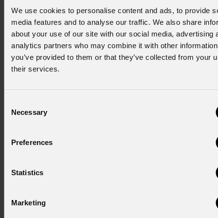
We use cookies to personalise content and ads, to provide s
I dispositivi PROLIGHTS hanno convinto e soddisfatto tutta
media features and to analyse our traffic. We also share info
la produzione: “
Per un programma così ampio e creativo
about your use of our site with our social media, advertising 
come The Voice la versatilità, la velocità e la semplicità di
analytics partners who may combine it with other information
utilizzo dei prodotti PROLIGHTS sono stati determinanti
you’ve provided to them or that they’ve collected from your u
per il successo di un lavoro impeccabile.
” ha commentato il
their services.
team coinvolto.
Consent
Necessary
Selection
prolights.it
Preferences
NEWSLETTER
Iscriviti alla nostra
Newsletter
Statistics
Subscribe now
Marketing