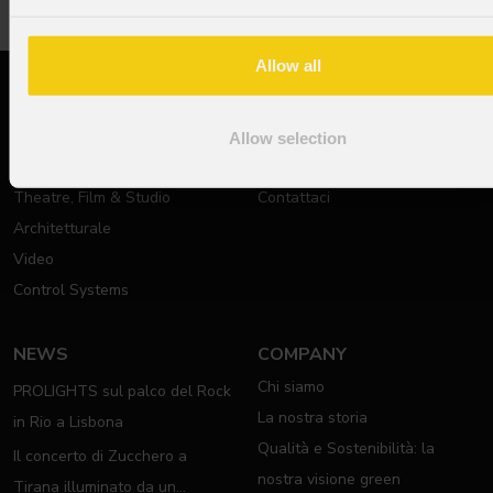
Allow all
PRODOTTI
SUPPORTO
Teste Mobili
Documentazione tecnica
Allow selection
Stage Lights
Richiesta di Assistenza
Theatre, Film & Studio
Contattaci
Architetturale
Video
Control Systems
NEWS
COMPANY
Chi siamo
PROLIGHTS sul palco del Rock
La nostra storia
in Rio a Lisbona
Qualità e Sostenibilità: la
Il concerto di Zucchero a
nostra visione green
Tirana illuminato da un