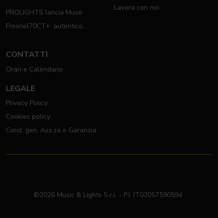
Lavora con noi
completo rig PROLIGHTS
PROLIGHTS lancia Muse
Fresnel70CT+: autentico
moving Fresnel
CONTATTI
Orari e Calendario
LEGALE
Privacy Policy
Cookies policy
Cond. gen. Ass.za e Garanzia
©2026 Music & Lights S.r.l. - P.I. IT02057590594