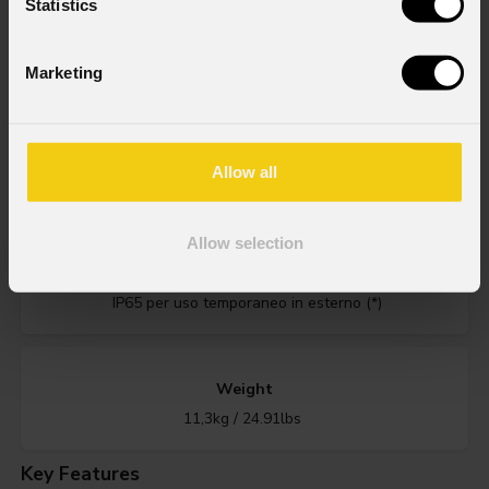
Statistics
Source
7x40W RGBW Osram Ostar LED
Marketing
Zoom range
Allow all
4° - 56° motorizzato, lineare
Allow selection
IP rating
IP65 per uso temporaneo in esterno (*)
Weight
11,3kg / 24.91lbs
Key Features