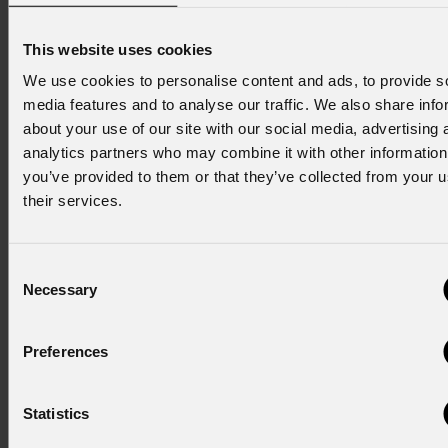
Il team di Spazi Sonori Live ha commentato: "
Grazie alla
This website uses cookies
versatilità e all'innovazione offerte da PROLIGHTS, siamo
We use cookies to personalise content and ads, to provide s
riusciti a superare complesse sfide tecniche, portando a
media features and to analyse our traffic. We also share info
termine un'installazione di cui andare fieri.
"
about your use of our site with our social media, advertising 
analytics partners who may combine it with other information
La nuova illuminazione non solo celebra l'importanza storica
you’ve provided to them or that they’ve collected from your u
e culturale dell'Accademia Navale di Livorno, ma diventa
their services.
anche un punto di riferimento per la città, dimostrando come
la tecnologia LED di PROLIGHTS possa essere utilizzata
per valorizzare il patrimonio architettonico e culturale.
Consent
Necessary
Selection
prolights.it
Preferences
NEWSLETTER
Statistics
Iscriviti alla nostra
Newsletter