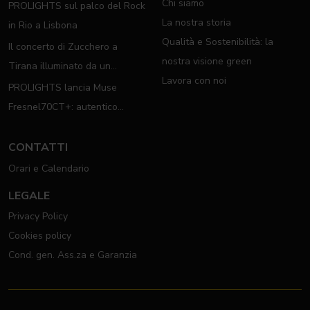
Chi siamo
PROLIGHTS sul palco del Rock
La nostra storia
in Rio a Lisbona
Qualità e Sostenibilità: la
Il concerto di Zucchero a
nostra visione green
Tirana illuminato da un
Lavora con noi
completo rig PROLIGHTS
PROLIGHTS lancia Muse
Fresnel70CT+: autentico
moving Fresnel
CONTATTI
Orari e Calendario
LEGALE
Privacy Policy
Cookies policy
Cond. gen. Ass.za e Garanzia