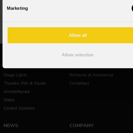
Marketing
Subscribe now
Allow all
Allow selection
PRODOTTI
SUPPORTO
Teste Mobili
Documentazione tecnica
Stage Lights
Richiesta di Assistenza
Theatre, Film & Studio
Contattaci
Architetturale
Video
Control Systems
NEWS
COMPANY