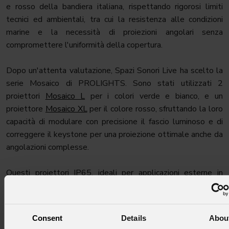
e rosso della bandiera italiana, rispettando rigorosi limiti
tecnici ed ambientali, tra cui la resistenza alle condizioni
marine e la necessità di proiezioni angolari senza
compromettere l'uniformità della copertura.
Dopo un'attenta valutazione, Spazi Sonori Live ha scelto la
serie Mosaico di PROLIGHTS. Sono stati utilizzati 2
proiettori
Mosaico L
per i colori verde e bianco, e un
proiettore
Mosaico XL
per il colore rosso, sfruttando la loro
capacità di modulare con precisione il fascio luminoso e di
correggere il keystone per una proiezione ottimale anche da
angolazioni complesse.
Questi proiettori IP65, ideali per applicazioni esterne in
condizioni difficili come quelle marine, hanno permesso
un'illuminazione uniforme e vibrante della facciata
dell'Accademia Navale, creando un simbolo di orgoglio
Consent
Details
Abou
nazionale visibile da lontano.