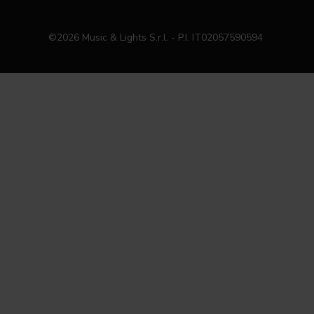
©2026 Music & Lights S.r.l. - P.I. IT02057590594